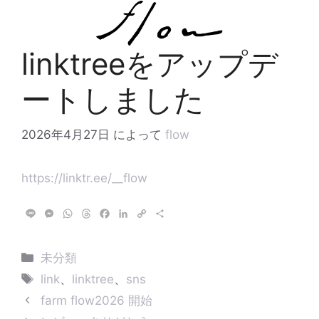
コ
ン
テ
linktreeをアップデ
ン
ツ
ートしました
へ
ス
キ
2026年4月27日
によって
flow
ッ
プ
https://linktr.ee/__flow
L
M
W
T
F
L
C
共
i
e
h
h
a
i
o
有
n
s
a
r
c
n
p
e
s
t
e
e
k
y
カ
未分類
e
s
a
b
e
L
テ
タ
n
A
d
o
d
i
link
、
linktree
、
sns
g
p
s
o
I
n
ゴ
グ
farm flow2026 開始
e
p
k
n
k
リ
r