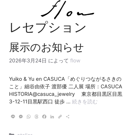
コ
ン
テ
レセプション
ン
ツ
へ
展示のお知らせ
ス
キ
2026年3月24日
によって
flow
ッ
プ
Yuiko & Yu en CASUCA「めぐりつながるさきの
こと」細谷由依子 渡部優 二人展 場所：CASUCA
HISTORIA@casuca_jewelry 東京都目黒区目黒
3-12-11目黒駅西口 徒歩 …
続きを読む
L
M
W
T
F
L
C
共
i
e
h
h
a
i
o
有
n
s
a
r
c
n
p
e
s
t
e
e
k
y
カ