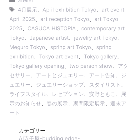
atelier
e
s
a
b
e
L
テ
タ
n
A
d
o
d
i
4月展示
、
April exhibition Tokyo
、
art event
g
p
s
o
I
n
ゴ
グ
April 2025
、
art reception Tokyo
、
art Tokyo
e
p
k
n
k
リ
r
2025
、
CASUCA HISTORIA
、
contemporary art
ー
Tokyo
、
Japanese artist
、
jewelry art Tokyo
、
Meguro Tokyo
、
spring art Tokyo
、
spring
exhibition
、
Tokyo art event
、
Tokyo gallery
、
Tokyo gallery opening
、
two person show
、
アク
セサリー
、
アートとジュエリー
、
アート告知
、
ジ
ュエリー
、
ジュエリーショップ
、
スタイリスト
、
ライフスタイル
、
レセプション
、
安野ともこ
、
展
示のお知らせ
、
春の展示
、
期間限定展示
、
週末ア
ート
カテゴリー
AI寺子屋-budding edge-