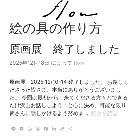
コ
ン
テ
絵の具の作り方
ン
ツ
へ
原画展 終了しました
ス
キ
2025年12月18日
によって
flow
ッ
プ
原画展 2025 12/10-14 終了しました。 お越しく
ださった皆さま、本当にありがとうございまし
た。 今回は最初から、来てくださる方々とできる
だけ沢山お話ししよう！と心に決め、可能な限り
皆さんに話しかけるよう努めま …
続きを読む
L
M
W
T
F
L
C
共
i
e
h
h
a
i
o
有
n
s
a
r
c
n
p