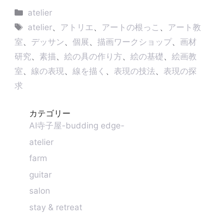
e
s
t
e
e
k
y
カ
atelier
e
s
a
b
e
L
テ
タ
n
A
d
o
d
i
atelier
、
アトリエ
、
アートの根っこ
、
アート教
g
p
s
o
I
n
ゴ
グ
室
、
デッサン
、
個展
、
描画ワークショップ
、
画材
e
p
k
n
k
リ
r
研究
、
素描
、
絵の具の作り方
、
絵の基礎
、
絵画教
ー
室
、
線の表現
、
線を描く
、
表現の技法
、
表現の探
求
カテゴリー
AI寺子屋-budding edge-
atelier
farm
guitar
salon
stay & retreat