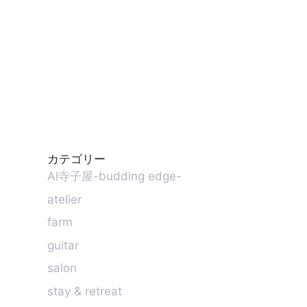
カテゴリー
AI寺子屋-budding edge-
atelier
farm
guitar
salon
stay & retreat