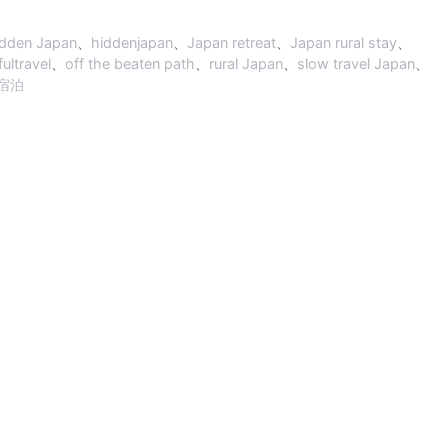
idden Japan
、
hiddenjapan
、
Japan retreat
、
Japan rural stay
、
ultravel
、
off the beaten path
、
rural Japan
、
slow travel Japan
、
宿泊