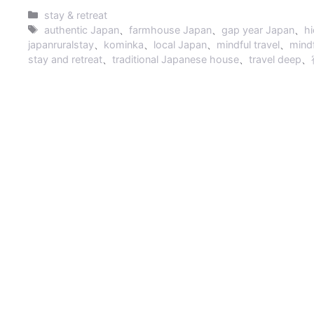
n
s
a
r
c
n
p
カ
e
s
t
e
e
k
y
stay & retreat
e
s
a
b
e
L
テ
タ
authentic Japan
、
farmhouse Japan
、
gap year Japan
、
h
n
A
d
o
d
i
ゴ
グ
japanruralstay
、
kominka
、
local Japan
、
mindful travel
、
mindf
g
p
s
o
I
n
リ
stay and retreat
、
traditional Japanese house
、
travel deep
、
e
p
k
n
k
ー
r