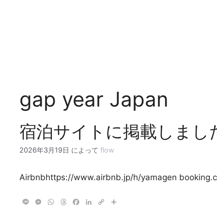
コ
ン
テ
ン
ツ
へ
ス
キ
gap year Japan
ッ
プ
宿泊サイトに掲載しまし
2026年3月19日
によって
flow
Airbnbhttps://www.airbnb.jp/h/yamagen booking
L
M
W
T
F
L
C
共
i
e
h
h
a
i
o
有