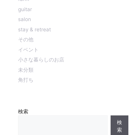
guitar
salon
stay & retreat
その他
イベント
小さな暮らしのお店
未分類
角打ち
検索
検
索