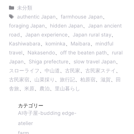
e
s
t
e
e
k
y
カ
未分類
e
s
a
b
e
L
テ
タ
n
A
d
o
d
i
authentic Japan
、
farmhouse Japan
、
g
p
s
o
I
n
ゴ
グ
foraging Japan
、
hidden Japan
、
Japan ancient
e
p
k
n
k
リ
r
road
、
Japan experience
、
Japan rural stay
、
ー
Kashiwabara
、
kominka
、
Maibara
、
mindful
travel
、
Nakasendo
、
off the beaten path
、
rural
Japan
、
Shiga prefecture
、
slow travel Japan
、
スローライフ
、
中山道
、
古民家
、
古民家ステイ
、
古民家宿
、
山菜採り
、
旅行記
、
柏原宿
、
滋賀
、
田
舎旅
、
米原
、
農泊
、
里山暮らし
カテゴリー
AI寺子屋-budding edge-
atelier
farm