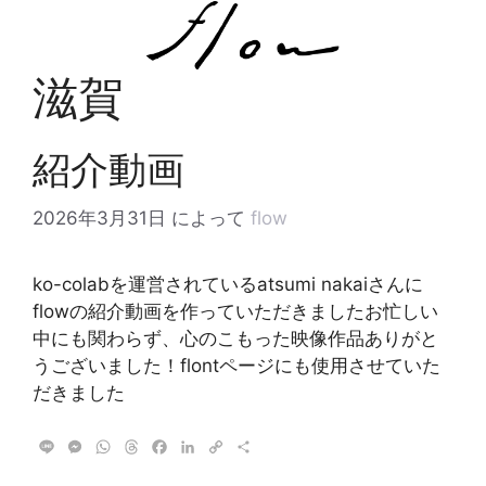
コ
ン
テ
滋賀
ン
ツ
へ
紹介動画
ス
キ
2026年3月31日
によって
flow
ッ
プ
ko-colabを運営されているatsumi nakaiさんに
flowの紹介動画を作っていただきましたお忙しい
中にも関わらず、心のこもった映像作品ありがと
うございました！flontページにも使用させていた
だきました
L
M
W
T
F
L
C
共
i
e
h
h
a
i
o
有
n
s
a
r
c
n
p