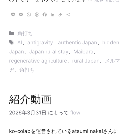
L
M
W
T
F
L
C
共
i
e
h
h
a
i
o
有
n
s
a
r
c
n
p
e
s
t
e
e
k
y
カ
角打ち
e
s
a
b
e
L
テ
タ
n
A
d
o
d
i
AI
、
antigravity
、
authentic Japan
、
hidden
g
p
s
o
I
n
ゴ
グ
Japan
、
Japan rural stay
、
Maibara
、
e
p
k
n
k
リ
r
regenerative agriculture
、
rural Japan
、
メルマ
ー
ガ
、
角打ち
紹介動画
2026年3月31日
によって
flow
ko-colabを運営されているatsumi nakaiさんに