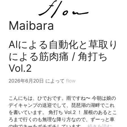
コ
ン
テ
Maibara
ン
ツ
へ
AIによる自動化と草取り
ス
キ
による筋肉痛 / 角打ち
ッ
Vol.2
プ
2026年6月20日
によって
flow
こんにちは、ひでおです。雨ですね〜 今朝は娘の
デイキャンプの送迎でして、琵琶湖の湖畔でこれ
を書いています。 角打ち Vol.2 ！ 屋根のあるとこ
ろまで行くのも無理な降り方なので、ずーっと車
の中でキーをポチポチしています …
続きを読む