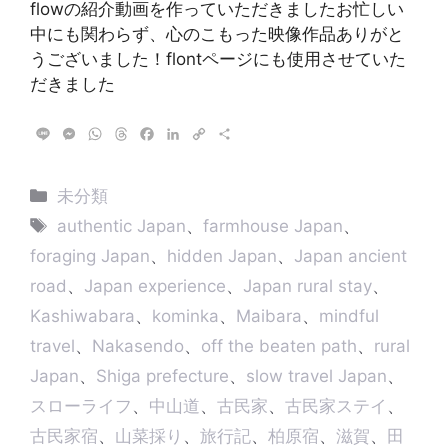
flowの紹介動画を作っていただきましたお忙しい
中にも関わらず、心のこもった映像作品ありがと
うございました！flontページにも使用させていた
だきました
L
M
W
T
F
L
C
共
i
e
h
h
a
i
o
有
n
s
a
r
c
n
p
e
s
t
e
e
k
y
カ
未分類
e
s
a
b
e
L
テ
タ
n
A
d
o
d
i
authentic Japan
、
farmhouse Japan
、
g
p
s
o
I
n
ゴ
グ
foraging Japan
、
hidden Japan
、
Japan ancient
e
p
k
n
k
リ
r
road
、
Japan experience
、
Japan rural stay
、
ー
Kashiwabara
、
kominka
、
Maibara
、
mindful
travel
、
Nakasendo
、
off the beaten path
、
rural
Japan
、
Shiga prefecture
、
slow travel Japan
、
スローライフ
、
中山道
、
古民家
、
古民家ステイ
、
古民家宿
、
山菜採り
、
旅行記
、
柏原宿
、
滋賀
、
田