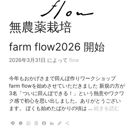
コ
ン
テ
無農薬栽培
ン
ツ
へ
farm flow2026 開始
ス
キ
2026年3月31日
によって
flow
ッ
プ
今年もおかげさまで田んぼ作りワークショップ
farm flowを始めさせていただきました 新規の方が
3名「ついに田んぼできる！」という熱意やワクワ
ク感で初心を思い出しました。ありがとうござい
ます。 ぼくも始めたばかりの頃は …
続きを読む
L
M
W
T
F
L
C
共
i
e
h
h
a
i
o
有
n
s
a
r
c
n
p