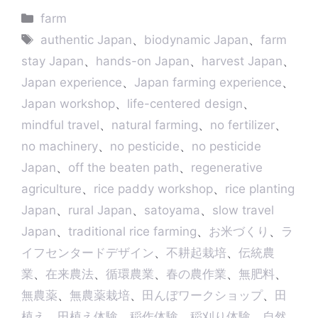
e
s
t
e
e
k
y
カ
farm
e
s
a
b
e
L
テ
タ
n
A
d
o
d
i
authentic Japan
、
biodynamic Japan
、
farm
g
p
s
o
I
n
ゴ
グ
stay Japan
、
hands-on Japan
、
harvest Japan
、
e
p
k
n
k
リ
r
Japan experience
、
Japan farming experience
、
ー
Japan workshop
、
life-centered design
、
mindful travel
、
natural farming
、
no fertilizer
、
no machinery
、
no pesticide
、
no pesticide
Japan
、
off the beaten path
、
regenerative
agriculture
、
rice paddy workshop
、
rice planting
Japan
、
rural Japan
、
satoyama
、
slow travel
Japan
、
traditional rice farming
、
お米づくり
、
ラ
イフセンタードデザイン
、
不耕起栽培
、
伝統農
業
、
在来農法
、
循環農業
、
春の農作業
、
無肥料
、
無農薬
、
無農薬栽培
、
田んぼワークショップ
、
田
植え
、
田植え体験
、
稲作体験
、
稲刈り体験
、
自然