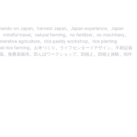
hands-on Japan
、
harvest Japan
、
Japan experience
、
Japan
、
mindful travel
、
natural farming
、
no fertilizer
、
no machinery
、
nerative agriculture
、
rice paddy workshop
、
rice planting
nal rice farming
、
お米づくり
、
ライフセンタードデザイン
、
不耕起栽
薬
、
無農薬栽培
、
田んぼワークショップ
、
田植え
、
田植え体験
、
稲作