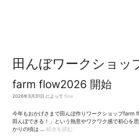
コ
ン
テ
ン
ツ
へ
ス
キ
田んぼワークショッ
ッ
プ
farm flow2026 開始
2026年3月31日
によって
flow
今年もおかげさまで田んぼ作りワークショップfarm 
田んぼできる！」という熱意やワクワク感で初心を思
かりの頃は …
続きを読む