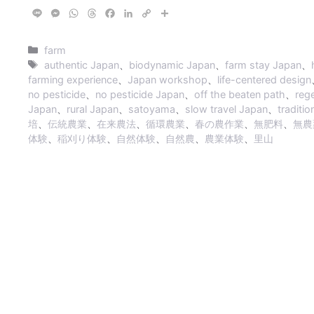
L
M
W
T
F
L
C
共
i
e
h
h
a
i
o
有
n
s
a
r
c
n
p
カ
e
s
t
e
e
k
y
farm
e
s
a
b
e
L
テ
タ
authentic Japan
、
biodynamic Japan
、
farm stay Japan
、
n
A
d
o
d
i
ゴ
グ
farming experience
、
Japan workshop
、
life-centered design
g
p
s
o
I
n
リ
no pesticide
、
no pesticide Japan
、
off the beaten path
、
rege
e
p
k
n
k
ー
Japan
、
rural Japan
、
satoyama
、
slow travel Japan
、
traditio
r
培
、
伝統農業
、
在来農法
、
循環農業
、
春の農作業
、
無肥料
、
無農
体験
、
稲刈り体験
、
自然体験
、
自然農
、
農業体験
、
里山