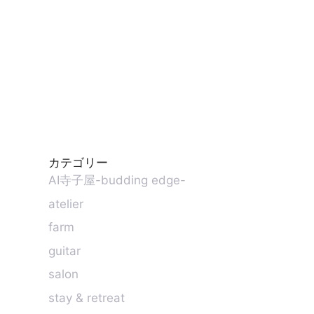
カテゴリー
AI寺子屋-budding edge-
atelier
farm
guitar
salon
stay & retreat