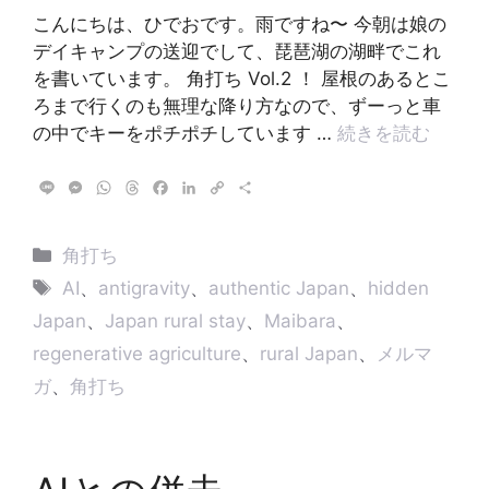
こんにちは、ひでおです。雨ですね〜 今朝は娘の
デイキャンプの送迎でして、琵琶湖の湖畔でこれ
を書いています。 角打ち Vol.2 ！ 屋根のあるとこ
ろまで行くのも無理な降り方なので、ずーっと車
の中でキーをポチポチしています …
続きを読む
L
M
W
T
F
L
C
共
i
e
h
h
a
i
o
有
n
s
a
r
c
n
p
e
s
t
e
e
k
y
カ
角打ち
e
s
a
b
e
L
テ
タ
n
A
d
o
d
i
AI
、
antigravity
、
authentic Japan
、
hidden
g
p
s
o
I
n
ゴ
グ
Japan
、
Japan rural stay
、
Maibara
、
e
p
k
n
k
リ
r
regenerative agriculture
、
rural Japan
、
メルマ
ー
ガ
、
角打ち