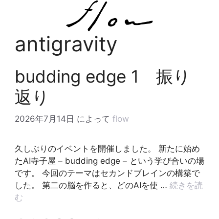
コ
ン
テ
antigravity
ン
ツ
へ
budding edge 1 振り
ス
キ
返り
ッ
プ
2026年7月14日
によって
flow
久しぶりのイベントを開催しました。 新たに始め
たAI寺子屋 – budding edge – という学び合いの場
です。 今回のテーマはセカンドブレインの構築で
した。 第二の脳を作ると、どのAIを使 …
続きを読
む