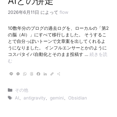
AIとの併走
2026年6月11日
によって
flow
10数年分のブログの過去ログを、ローカルの「第2
の脳（AI）」にすべて移行しました。 そうするこ
とで自分っぽいトーンで文章案を出してくれるよ
うになりました。 インフルエンサーとかのように
コスパタイパ自動化とそのまま投稿す …
続きを読
む
L
M
W
T
F
L
C
共
i
e
h
h
a
i
o
有
n
s
a
r
c
n
p
e
s
t
e
e
k
y
カ
その他
e
s
a
b
e
L
テ
タ
n
A
d
o
d
i
AI
、
antigravity
、
gemini
、
Obsidian
g
p
s
o
I
n
ゴ
グ
e
p
k
n
k
リ
r
ー