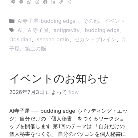
L
M
W
T
F
L
C
共
i
e
h
h
a
i
o
有
n
s
a
r
c
n
p
e
s
t
e
e
k
y
カ
AI寺子屋-budding edge-
、
その他
、
イベント
e
s
a
b
e
L
テ
タ
n
A
d
o
d
i
AI
、
AI寺子屋
、
antigravity
、
budding edge
、
g
p
s
o
I
n
ゴ
グ
Obsidian
、
second brain
、
セカンドブレイン
、
寺
e
p
k
n
k
リ
r
子屋
、
第二の脳
ー
イベントのお知らせ
2026年7月3日
によって
flow
AI寺子屋 ── budding edge（バッディング・エッ
ジ）自分だけの「個人秘書」をつくるワークショ
ップを開催します 第1回のテーマは 「自分だけの
個人秘書をつくる」 自分のパソコンを個人秘書に