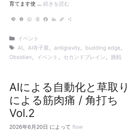
育てます使 …
続きを読む
L
M
W
T
F
L
C
共
i
e
h
h
a
i
o
有
n
s
a
r
c
n
p
e
s
t
e
e
k
y
カ
イベント
e
s
a
b
e
L
テ
タ
n
A
d
o
d
i
AI
、
AI寺子屋
、
antigravity
、
budding edge
、
g
p
s
o
I
n
ゴ
グ
Obsidian
、
イベント
、
セカンドブレイン
、
挑戦
e
p
k
n
k
リ
r
ー
AIによる自動化と草取り
による筋肉痛 / 角打ち
Vol.2
2026年6月20日
によって
flow