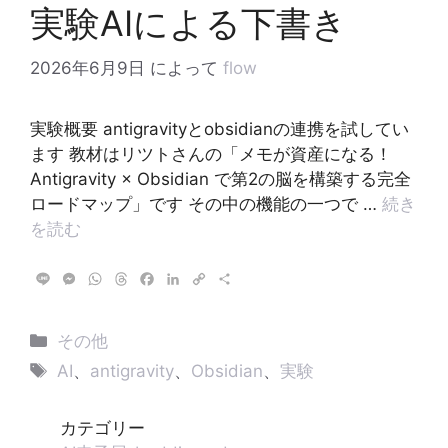
実験AIによる下書き
2026年6月9日
によって
flow
実験概要 antigravityとobsidianの連携を試してい
ます 教材はリツトさんの「メモが資産になる！
Antigravity × Obsidian で第2の脳を構築する完全
ロードマップ」です その中の機能の一つで …
続き
を読む
L
M
W
T
F
L
C
共
i
e
h
h
a
i
o
有
n
s
a
r
c
n
p
e
s
t
e
e
k
y
カ
その他
e
s
a
b
e
L
テ
タ
n
A
d
o
d
i
AI
、
antigravity
、
Obsidian
、
実験
g
p
s
o
I
n
ゴ
グ
e
p
k
n
k
リ
r
カテゴリー
ー